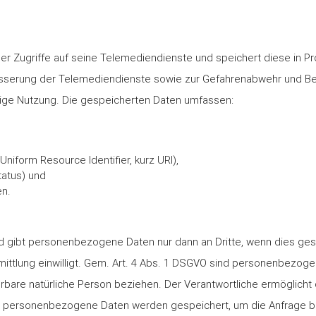
er Zugriffe auf seine Telemediendienste und speichert diese in P
esserung der Telemediendienste sowie zur Gefahrenabwehr und Be
rige Nutzung. Die gespeicherten Daten umfassen:
niform Resource Identifier, kurz URI),
tatus) und
en.
nd gibt personenbezogene Daten nur dann an Dritte, wenn dies geset
tlung einwilligt. Gem. Art. 4 Abs. 1 DSGVO sind personenbezogene
izierbare natürliche Person beziehen. Der Verantwortliche ermöglic
 personenbezogene Daten werden gespeichert, um die Anfrage b