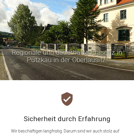
Regionale und dauerhafte Präsenz in
Putzkau in der Oberlausitz.
verified_user
Sicherheit durch Erfahrung
Wir beschäftigen langfristig. Darum sind wir auch stolz auf