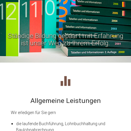
Ständige Bildung gepaart mit Erfahrung
ist unser Weg zu Ihrem Erfolg.
equalizer
Allgemeine Leistungen
Wir erledigen für Sie gern
die laufende Buchführung, Lohnbuchhaltung und
Baulohnabrechnung,