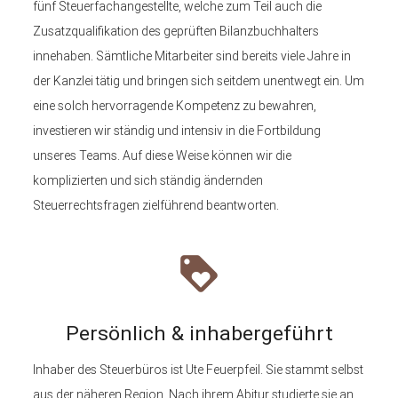
fünf Steuerfachangestellte, welche zum Teil auch die
Zusatzqualifikation des geprüften Bilanzbuchhalters
innehaben. Sämtliche Mitarbeiter sind bereits viele Jahre in
der Kanzlei tätig und bringen sich seitdem unentwegt ein. Um
eine solch hervorragende Kompetenz zu bewahren,
investieren wir ständig und intensiv in die Fortbildung
unseres Teams. Auf diese Weise können wir die
komplizierten und sich ständig ändernden
Steuerrechtsfragen zielführend beantworten.
loyalty
Persönlich & inhabergeführt
Inhaber des Steuerbüros ist Ute Feuerpfeil. Sie stammt selbst
aus der näheren Region. Nach ihrem Abitur studierte sie an